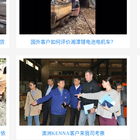
货
国外客户如何评价湘潭锂电池电机车？
力依
澳洲KENNA客户来我司考察