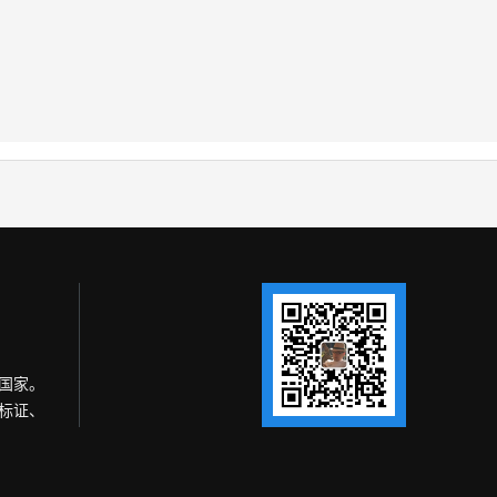
国家。
标证、