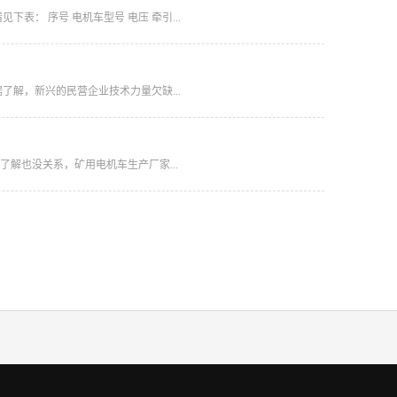
： 序号 电机车型号 电压 牵引...
了解，新兴的民营企业技术力量欠缺...
了解也没关系，矿用电机车生产厂家...