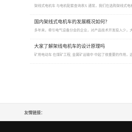
​架线式电机车 与电机配套查询表X 通常，我们在选购架线式电
国内架线式电机车的发展概况如何？
​多年来，牵引电气设备分会的企业，对产品技术开发投入少，大
大家了解架线电机车的设计原理吗
​矿用电动车 在煤矿工程, 金属矿运输中 中起了很重要的作
友情链接：