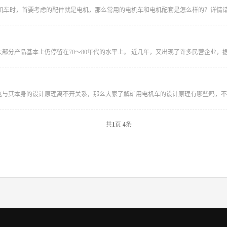
机车时，首要考虑的配件就是电机，那么常用的电机车和电机配套是怎么样的？详情请见下表
部分产品基本上仍停留在70～80年代的水平上。 近几年，又出现了许多民营企业，据
用，这与其本身的设计原理离不开关系，那么大家了解矿用电机车的设计原理有哪些吗，不
共
1
页
4
条