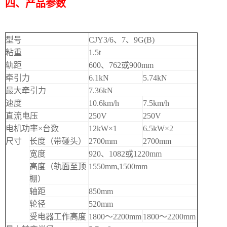
四、产品参数
型号
CJY3/6、7、9G(B)
粘重
1.5t
轨距
600、762或900mm
牵引力
6.1kN
5.74kN
最大牵引力
7.36kN
速度
10.6km/h
7.5km/h
直流电压
250V
250V
电机功率×台数
12kW×1
6.5kW×2
尺寸
长度（带碰头）
2700mm
2700mm
宽度
920、1082或1220mm
高度（轨面至顶
1550mm,1500mm
棚）
轴距
850mm
轮径
520mm
受电器工作高度
1800～2200mm
1800～2200mm